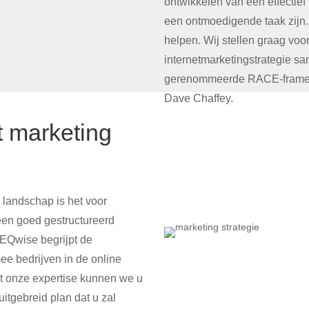
ontwikkelen van een effectief
een ontmoedigende taak zijn.
helpen. Wij stellen graag vo
internetmarketingstrategie s
gerenommeerde RACE-framewo
Dave Chaffey.
et marketing
e landschap is het voor
en ​​goed gestructureerd
 EQwise begrijpt de
ee bedrijven in de online
t onze expertise kunnen we u
itgebreid plan dat u zal