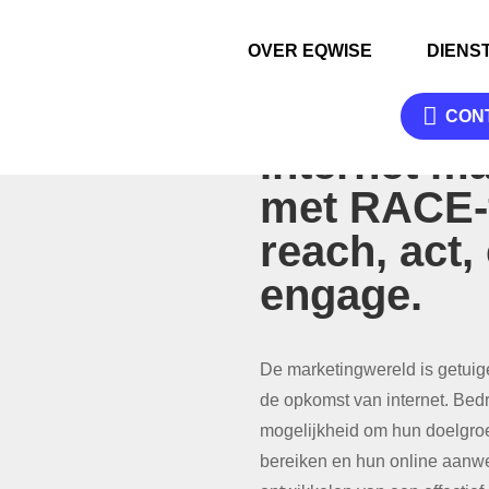
OVER EQWISE
DIENS

CON
INTERNET MARKETI
Internet ma
met RACE-
reach, act,
engage.
De marketingwereld is getuig
de opkomst van internet. Bed
mogelijkheid om hun doelgroe
bereiken en hun online aanwe