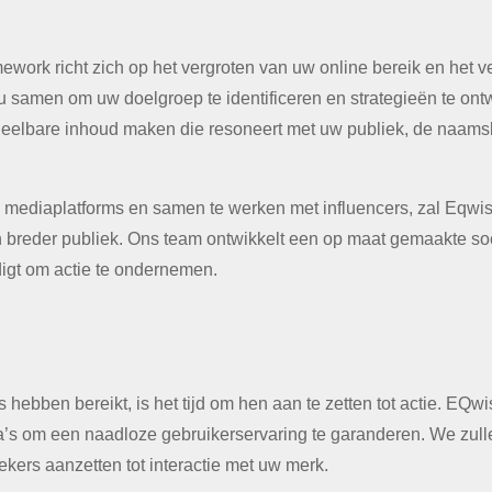
ork richt zich op het vergroten van uw online bereik en het v
samen om uw doelgroep te identificeren en strategieën te ontwi
deelbare inhoud maken die resoneert met uw publiek, de naams
 mediaplatforms en samen te werken met influencers, zal Eqwi
 breder publiek. Ons team ontwikkelt een op maat gemaakte soc
gt om actie te ondernemen.
ebben bereikt, is het tijd om hen aan te zetten tot actie. EQwis
 om een ​​naadloze gebruikerservaring te garanderen. We zullen
kers aanzetten tot interactie met uw merk.